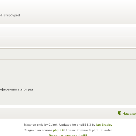
-Петербурге!
нференции в этот раз
Наша ко
Maxthon style by Culprit. Updated for phpBB3.3 by
Ian Bradley
Создано на основе
phpBB
® Forum Software © phpBB Limited
Русская поддержка phpBB