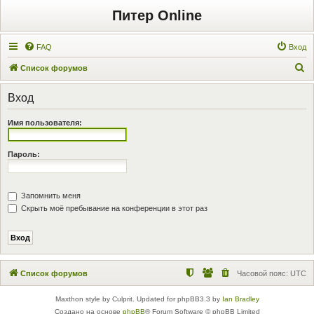
Питер Online
FAQ
Вход
П
Список форумов
о
Вход
и
с
Имя пользователя:
к
Пароль:
Запомнить меня
Скрыть моё пребывание на конференции в этот раз
Список форумов
Часовой пояс:
UTC
Maxthon style by Culprit. Updated for phpBB3.3 by
Ian Bradley
Создано на основе
phpBB
® Forum Software © phpBB Limited