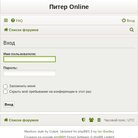
Питер Online
FAQ
Вход
П
Список форумов
о
Вход
и
с
Имя пользователя:
к
Пароль:
Запомнить меня
Скрыть моё пребывание на конференции в этот раз
Список форумов
Часовой пояс:
UTC
Maxthon style by Culprit. Updated for phpBB3.3 by
Ian Bradley
Создано на основе
phpBB
® Forum Software © phpBB Limited