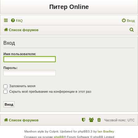
Питер Online
FAQ
Вход
П
Список форумов
о
Вход
и
с
Имя пользователя:
к
Пароль:
Запомнить меня
Скрыть моё пребывание на конференции в этот раз
Список форумов
Часовой пояс:
UTC
Maxthon style by Culprit. Updated for phpBB3.3 by
Ian Bradley
Создано на основе
phpBB
® Forum Software © phpBB Limited