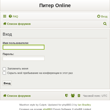
Питер Online
FAQ
Вход
П
Список форумов
о
Вход
и
с
Имя пользователя:
к
Пароль:
Запомнить меня
Скрыть моё пребывание на конференции в этот раз
Список форумов
Часовой пояс:
UTC
Maxthon style by Culprit. Updated for phpBB3.3 by
Ian Bradley
Создано на основе
phpBB
® Forum Software © phpBB Limited