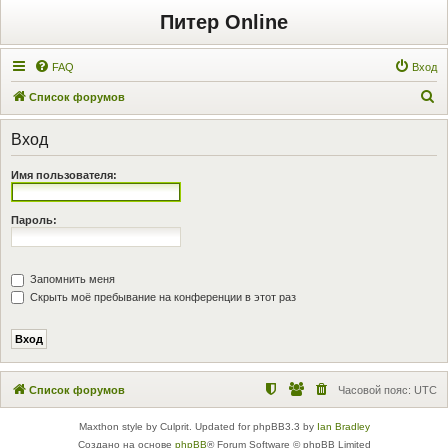
Питер Online
FAQ
Вход
П
Список форумов
о
Вход
и
с
Имя пользователя:
к
Пароль:
Запомнить меня
Скрыть моё пребывание на конференции в этот раз
Список форумов
Часовой пояс:
UTC
Maxthon style by Culprit. Updated for phpBB3.3 by
Ian Bradley
Создано на основе
phpBB
® Forum Software © phpBB Limited