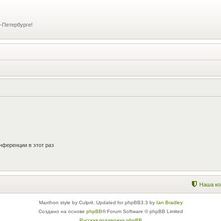
-Петербурге!
нференции в этот раз
Наша ко
Maxthon style by Culprit. Updated for phpBB3.3 by
Ian Bradley
Создано на основе
phpBB
® Forum Software © phpBB Limited
Русская поддержка phpBB