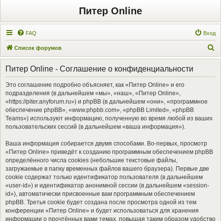
Питер Online
FAQ
Вход
П
Список форумов
о
Питер Online - Соглашение о конфиденциальности
и
с
Это соглашение подробно объясняет, как «Питер Online» и его
подразделения (в дальнейшем «мы», «наш», «Питер Online»,
к
«https://piter.anyforum.ru») и phpBB (в дальнейшем «они», «программное
обеспечение phpBB», «www.phpbb.com», «phpBB Limited», «phpBB
Teams») используют информацию, полученную во время любой из ваших
пользовательских сессий (в дальнейшем «ваша информация»).
Ваша информация собирается двумя способами. Во-первых, просмотр
«Питер Online» приведёт к созданию программным обеспечением phpBB
определённого числа cookies (небольшие текстовые файлы,
загружаемые в папку временных файлов вашего браузера). Первые две
cookie содержат только идентификатор пользователя (в дальнейшем
«user-id») и идентификатор анонимной сессии (в дальнейшем «session-
id»), автоматически присвоенные вам программным обеспечением
phpBB. Третья cookie будет создана после просмотра одной из тем
конференции «Питер Online» и будет использоваться для хранения
информации о прочтённых вами темах, повышая таким образом удобство