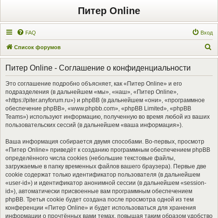
Питер Online
FAQ
Вход
П
Список форумов
о
Питер Online - Соглашение о конфиденциальности
и
с
Это соглашение подробно объясняет, как «Питер Online» и его
подразделения (в дальнейшем «мы», «наш», «Питер Online»,
к
«https://piter.anyforum.ru») и phpBB (в дальнейшем «они», «программное
обеспечение phpBB», «www.phpbb.com», «phpBB Limited», «phpBB
Teams») используют информацию, полученную во время любой из ваших
пользовательских сессий (в дальнейшем «ваша информация»).
Ваша информация собирается двумя способами. Во-первых, просмотр
«Питер Online» приведёт к созданию программным обеспечением phpBB
определённого числа cookies (небольшие текстовые файлы,
загружаемые в папку временных файлов вашего браузера). Первые две
cookie содержат только идентификатор пользователя (в дальнейшем
«user-id») и идентификатор анонимной сессии (в дальнейшем «session-
id»), автоматически присвоенные вам программным обеспечением
phpBB. Третья cookie будет создана после просмотра одной из тем
конференции «Питер Online» и будет использоваться для хранения
информации о прочтённых вами темах, повышая таким образом удобство