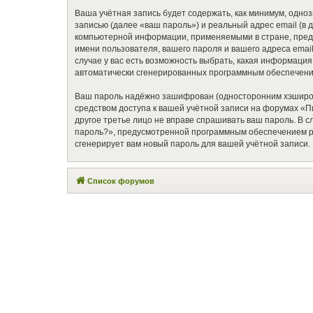
Ваша учётная запись будет содержать, как минимум, одн
записью (далее «ваш пароль») и реальный адрес email (в
компьютерной информации, применяемыми в стране, предо
имени пользователя, вашего пароля и вашего адреса email
случае у вас есть возможность выбрать, какая информация
автоматически сгенерированных программным обеспечени
Ваш пароль надёжно зашифрован (односторонним хэширован
средством доступа к вашей учётной записи на форумах «Пит
другое третье лицо не вправе спрашивать ваш пароль. В 
пароль?», предусмотренной программным обеспечением ph
сгенерирует вам новый пароль для вашей учётной записи.
Список форумов