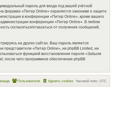
дивидуальный пароль для входа под вашей учётной
 на форумах «Питер Online» охраняется законами о защите
гистрации в конференции «Питер Online», кроме вашего
ие администрации конференции «Питер Online». В любом
жность согласиться/отказаться от получения сообщений,
рируясь на других сайтах. Ваш пароль является
ни представители «Питер Online», ни phpBB Limited, ни
оспользоваться функцией восстановления пароля «Забыли
l, после чего программное обеспечение phpBB
манда
Пользователи
Удалить cookies
Часовой пояс:
UTC