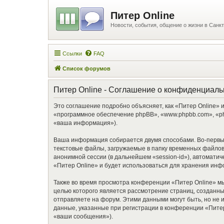
Питер Online
Новости, события, общение о жизни в Санкт
Ссылки
FAQ
Список форумов
Питер Online - Соглашение о конфиденциаль
Это соглашение подробно объясняет, как «Питер Online» и 
«программное обеспечение phpBB», «www.phpbb.com», «ph
«ваша информация»).
Ваша информация собирается двумя способами. Во-первых
текстовые файлы, загружаемые в папку временных файлов 
анонимной сессии (в дальнейшем «session-id»), автомати
«Питер Online» и будет использоваться для хранения ин
Также во время просмотра конференции «Питер Online» мы
целью которого является рассмотрение страниц, создан
отправляете на форум. Этими данными могут быть, но не
данные, указанные при регистрации в конференции «Питер
«ваши сообщения»).