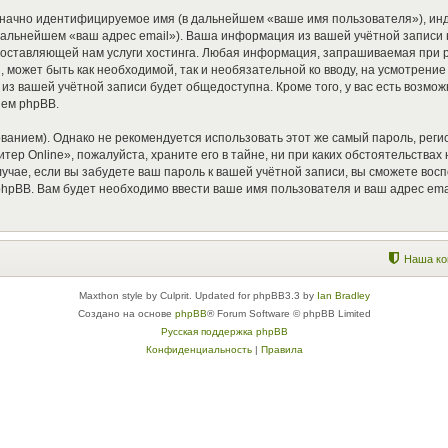
означно идентифицируемое имя (в дальнейшем «ваше имя пользователя»), ин
 дальнейшем «ваш адрес email»). Ваша информация из вашей учётной записи
ставляющей нам услуги хостинга. Любая информация, запрашиваемая при ре
, может быть как необходимой, так и необязательной ко вводу, на усмотрен
 из вашей учётной записи будет общедоступна. Кроме того, у вас есть возмо
ем phpBB.
ием). Однако не рекомендуется использовать этот же самый пароль, регист
ер Online», пожалуйста, храните его в тайне, ни при каких обстоятельствах 
случае, если вы забудете ваш пароль к вашей учётной записи, вы сможете в
pBB. Вам будет необходимо ввести ваше имя пользователя и ваш адрес emai
Наша ко
Maxthon style by Culprit. Updated for phpBB3.3 by
Ian Bradley
Создано на основе
phpBB
® Forum Software © phpBB Limited
Русская поддержка phpBB
Конфиденциальность
|
Правила