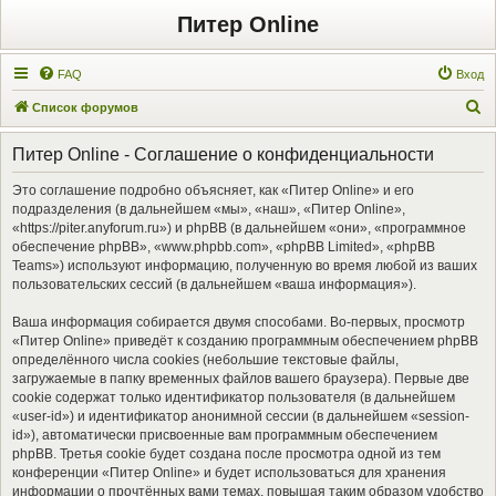
Питер Online
FAQ
Вход
П
Список форумов
о
Питер Online - Соглашение о конфиденциальности
и
с
Это соглашение подробно объясняет, как «Питер Online» и его
подразделения (в дальнейшем «мы», «наш», «Питер Online»,
к
«https://piter.anyforum.ru») и phpBB (в дальнейшем «они», «программное
обеспечение phpBB», «www.phpbb.com», «phpBB Limited», «phpBB
Teams») используют информацию, полученную во время любой из ваших
пользовательских сессий (в дальнейшем «ваша информация»).
Ваша информация собирается двумя способами. Во-первых, просмотр
«Питер Online» приведёт к созданию программным обеспечением phpBB
определённого числа cookies (небольшие текстовые файлы,
загружаемые в папку временных файлов вашего браузера). Первые две
cookie содержат только идентификатор пользователя (в дальнейшем
«user-id») и идентификатор анонимной сессии (в дальнейшем «session-
id»), автоматически присвоенные вам программным обеспечением
phpBB. Третья cookie будет создана после просмотра одной из тем
конференции «Питер Online» и будет использоваться для хранения
информации о прочтённых вами темах, повышая таким образом удобство