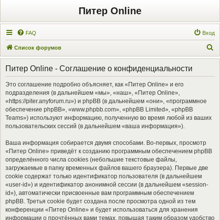
Питер Online
FAQ
Вход
П
Список форумов
о
Питер Online - Соглашение о конфиденциальности
и
с
Это соглашение подробно объясняет, как «Питер Online» и его
подразделения (в дальнейшем «мы», «наш», «Питер Online»,
к
«https://piter.anyforum.ru») и phpBB (в дальнейшем «они», «программное
обеспечение phpBB», «www.phpbb.com», «phpBB Limited», «phpBB
Teams») используют информацию, полученную во время любой из ваших
пользовательских сессий (в дальнейшем «ваша информация»).
Ваша информация собирается двумя способами. Во-первых, просмотр
«Питер Online» приведёт к созданию программным обеспечением phpBB
определённого числа cookies (небольшие текстовые файлы,
загружаемые в папку временных файлов вашего браузера). Первые две
cookie содержат только идентификатор пользователя (в дальнейшем
«user-id») и идентификатор анонимной сессии (в дальнейшем «session-
id»), автоматически присвоенные вам программным обеспечением
phpBB. Третья cookie будет создана после просмотра одной из тем
конференции «Питер Online» и будет использоваться для хранения
информации о прочтённых вами темах, повышая таким образом удобство