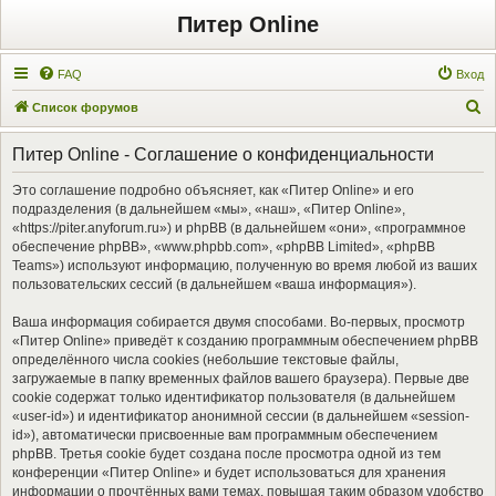
Питер Online
FAQ
Вход
П
Список форумов
о
Питер Online - Соглашение о конфиденциальности
и
с
Это соглашение подробно объясняет, как «Питер Online» и его
подразделения (в дальнейшем «мы», «наш», «Питер Online»,
к
«https://piter.anyforum.ru») и phpBB (в дальнейшем «они», «программное
обеспечение phpBB», «www.phpbb.com», «phpBB Limited», «phpBB
Teams») используют информацию, полученную во время любой из ваших
пользовательских сессий (в дальнейшем «ваша информация»).
Ваша информация собирается двумя способами. Во-первых, просмотр
«Питер Online» приведёт к созданию программным обеспечением phpBB
определённого числа cookies (небольшие текстовые файлы,
загружаемые в папку временных файлов вашего браузера). Первые две
cookie содержат только идентификатор пользователя (в дальнейшем
«user-id») и идентификатор анонимной сессии (в дальнейшем «session-
id»), автоматически присвоенные вам программным обеспечением
phpBB. Третья cookie будет создана после просмотра одной из тем
конференции «Питер Online» и будет использоваться для хранения
информации о прочтённых вами темах, повышая таким образом удобство