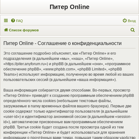
Питер Online
FAQ
Вход
П
Список форумов
о
Питер Online - Соглашение о конфиденциальности
и
с
Это соглашение подробно объясняет, как «Питер Online» и его
подразделения (в дальнейшем «мы», «наш», «Питер Online»,
к
«https://piter.anyforum.ru») и phpBB (в дальнейшем «они», «программное
обеспечение phpBB», «www.phpbb.com», «phpBB Limited», «phpBB
Teams») используют информацию, полученную во время любой из ваших
пользовательских сессий (в дальнейшем «ваша информация»).
Ваша информация собирается двумя способами. Во-первых, просмотр
«Питер Online» приведёт к созданию программным обеспечением phpBB
определённого числа cookies (небольшие текстовые файлы,
загружаемые в папку временных файлов вашего браузера). Первые две
cookie содержат только идентификатор пользователя (в дальнейшем
«user-id») и идентификатор анонимной сессии (в дальнейшем «session-
id»), автоматически присвоенные вам программным обеспечением
phpBB. Третья cookie будет создана после просмотра одной из тем
конференции «Питер Online» и будет использоваться для хранения
информации о прочтённых вами темах, повышая таким образом удобство