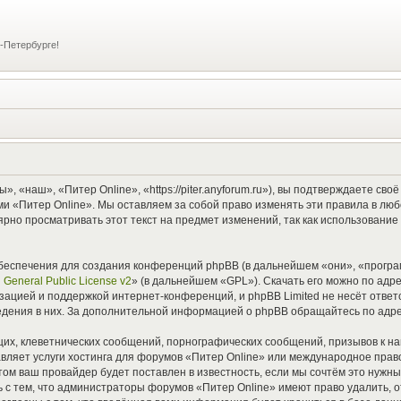
-Петербурге!
 «наш», «Питер Online», «https://piter.anyforum.ru»), вы подтверждаете св
ми «Питер Online». Мы оставляем за собой право изменять эти правила в лю
ярно просматривать этот текст на предмет изменений, так как использовани
еспечения для создания конференций phpBB (в дальнейшем «они», «прогр
General Public License v2
» (в дальнейшем «GPL»). Скачать его можно по адр
зацией и поддержкой интернет-конференций, и phpBB Limited не несёт ответ
ведения в них. За дополнительной информацией о phpBB обращайтесь по адр
их, клеветнических сообщений, порнографических сообщений, призывов к на
вляет услуги хостинга для форумов «Питер Online» или международное прав
м ваш провайдер будет поставлен в известность, если мы сочтём это нужны
 с тем, что администраторы форумов «Питер Online» имеют право удалить, о