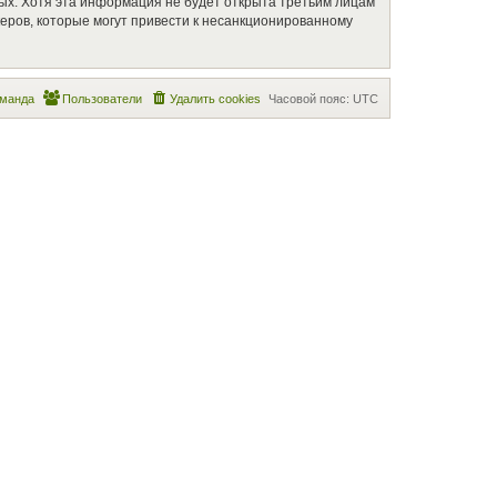
ных. Хотя эта информация не будет открыта третьим лицам
керов, которые могут привести к несанкционированному
манда
Пользователи
Удалить cookies
Часовой пояс:
UTC