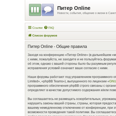
Питер Online
Новости, события, общение о жизни в Санкт
Ссылки
FAQ
Список форумов
Питер Online - Общие правила
Заходя на конференцию «Питер Online» (в дальнейшем «мы»,
с ними, пожалуйста, не заходите и не пользуйтесь форума
об этом, однако с вашей стороны было бы разумным регул
исправления условий означает ваше согласие с ними.
Наши форумы работают под управлением программного об
Limited», «phpBB Teams»), выпущенного по лицензии «
GNU 
программного обеспечения phpBB строго связаны с органи
определяет в качестве допустимого содержания и/или по
Вы соглашаетесь не размещать оскорбительных, угрожающ
нарушить законы вашей страны, страны, которая предоста
вашему немедленному отключению от конференции, при это
возможности проведения такой политики. Вы соглашаетесь