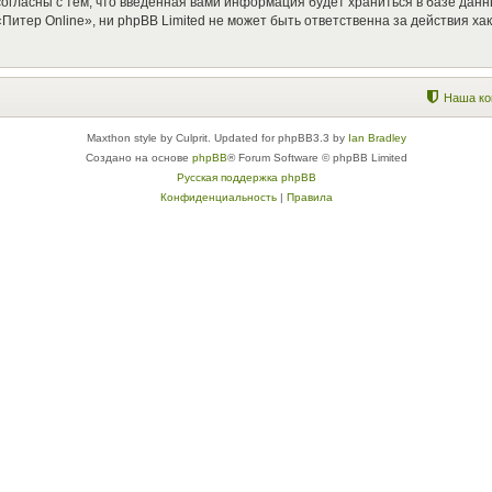
согласны с тем, что введённая вами информация будет храниться в базе дан
итер Online», ни phpBB Limited не может быть ответственна за действия ха
Наша ко
Maxthon style by Culprit. Updated for phpBB3.3 by
Ian Bradley
Создано на основе
phpBB
® Forum Software © phpBB Limited
Русская поддержка phpBB
Конфиденциальность
|
Правила