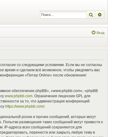
Поиск
Расширенный по
Вход
оё согласие со следующими условиями. Если вы не согласны
бое время и сделаем всё возможное, чтобы уведомить вас
е конференции «Питер Online» после обновления/
аммное обеспечение phpBB», «www.phpbb.com», «phpBB
есу
www.phpbb.com
. Ограничения лицензии GPL для
ственности за то, что администрация конференций
есу
https://www.phpbb.com/
.
циональной розни и прочих сообщений, которые могут
о. Попытки размещения таких сообщений могут привести к
м. IP-адреса всех сообщений сохраняются для
тредактировать, перенести или закрыть любую тему в