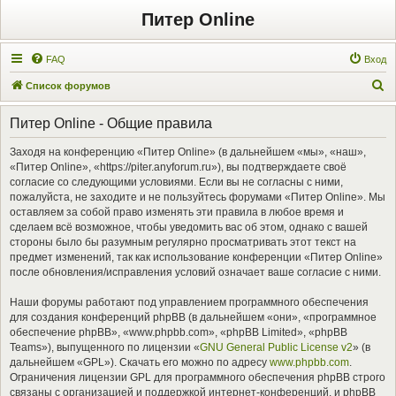
Питер Online
FAQ
Вход
П
Список форумов
о
Питер Online - Общие правила
и
с
Заходя на конференцию «Питер Online» (в дальнейшем «мы», «наш»,
«Питер Online», «https://piter.anyforum.ru»), вы подтверждаете своё
к
согласие со следующими условиями. Если вы не согласны с ними,
пожалуйста, не заходите и не пользуйтесь форумами «Питер Online». Мы
оставляем за собой право изменять эти правила в любое время и
сделаем всё возможное, чтобы уведомить вас об этом, однако с вашей
стороны было бы разумным регулярно просматривать этот текст на
предмет изменений, так как использование конференции «Питер Online»
после обновления/исправления условий означает ваше согласие с ними.
Наши форумы работают под управлением программного обеспечения
для создания конференций phpBB (в дальнейшем «они», «программное
обеспечение phpBB», «www.phpbb.com», «phpBB Limited», «phpBB
Teams»), выпущенного по лицензии «
GNU General Public License v2
» (в
дальнейшем «GPL»). Скачать его можно по адресу
www.phpbb.com
.
Ограничения лицензии GPL для программного обеспечения phpBB строго
связаны с организацией и поддержкой интернет-конференций, и phpBB