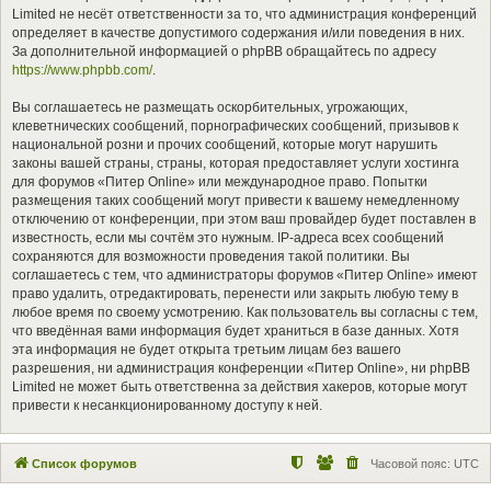
Limited не несёт ответственности за то, что администрация конференций
определяет в качестве допустимого содержания и/или поведения в них.
За дополнительной информацией о phpBB обращайтесь по адресу
https://www.phpbb.com/
.
Вы соглашаетесь не размещать оскорбительных, угрожающих,
клеветнических сообщений, порнографических сообщений, призывов к
национальной розни и прочих сообщений, которые могут нарушить
законы вашей страны, страны, которая предоставляет услуги хостинга
для форумов «Питер Online» или международное право. Попытки
размещения таких сообщений могут привести к вашему немедленному
отключению от конференции, при этом ваш провайдер будет поставлен в
известность, если мы сочтём это нужным. IP-адреса всех сообщений
сохраняются для возможности проведения такой политики. Вы
соглашаетесь с тем, что администраторы форумов «Питер Online» имеют
право удалить, отредактировать, перенести или закрыть любую тему в
любое время по своему усмотрению. Как пользователь вы согласны с тем,
что введённая вами информация будет храниться в базе данных. Хотя
эта информация не будет открыта третьим лицам без вашего
разрешения, ни администрация конференции «Питер Online», ни phpBB
Limited не может быть ответственна за действия хакеров, которые могут
привести к несанкционированному доступу к ней.
Список форумов
Часовой пояс:
UTC