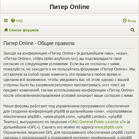
Питер Online
FAQ
Вход
П
Список форумов
о
Питер Online - Общие правила
и
с
Заходя на конференцию «Питер Online» (в дальнейшем «мы», «наш»,
«Питер Online», «https://piter.anyforum.ru»), вы подтверждаете своё
к
согласие со следующими условиями. Если вы не согласны с ними,
пожалуйста, не заходите и не пользуйтесь форумами «Питер Online». Мы
оставляем за собой право изменять эти правила в любое время и
сделаем всё возможное, чтобы уведомить вас об этом, однако с вашей
стороны было бы разумным регулярно просматривать этот текст на
предмет изменений, так как использование конференции «Питер Online»
после обновления/исправления условий означает ваше согласие с ними.
Наши форумы работают под управлением программного обеспечения
для создания конференций phpBB (в дальнейшем «они», «программное
обеспечение phpBB», «www.phpbb.com», «phpBB Limited», «phpBB
Teams»), выпущенного по лицензии «
GNU General Public License v2
» (в
дальнейшем «GPL»). Скачать его можно по адресу
www.phpbb.com
.
Ограничения лицензии GPL для программного обеспечения phpBB строго
связаны с организацией и поддержкой интернет-конференций, и phpBB