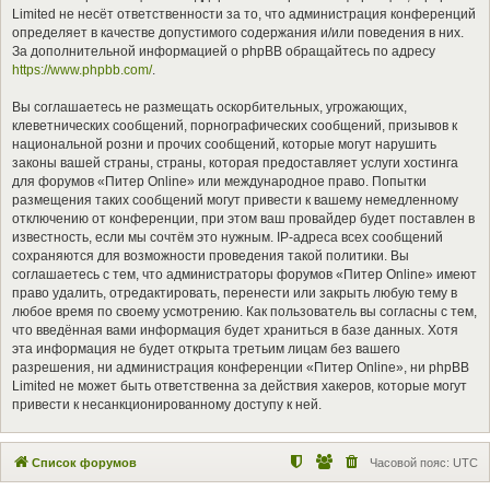
Limited не несёт ответственности за то, что администрация конференций
определяет в качестве допустимого содержания и/или поведения в них.
За дополнительной информацией о phpBB обращайтесь по адресу
https://www.phpbb.com/
.
Вы соглашаетесь не размещать оскорбительных, угрожающих,
клеветнических сообщений, порнографических сообщений, призывов к
национальной розни и прочих сообщений, которые могут нарушить
законы вашей страны, страны, которая предоставляет услуги хостинга
для форумов «Питер Online» или международное право. Попытки
размещения таких сообщений могут привести к вашему немедленному
отключению от конференции, при этом ваш провайдер будет поставлен в
известность, если мы сочтём это нужным. IP-адреса всех сообщений
сохраняются для возможности проведения такой политики. Вы
соглашаетесь с тем, что администраторы форумов «Питер Online» имеют
право удалить, отредактировать, перенести или закрыть любую тему в
любое время по своему усмотрению. Как пользователь вы согласны с тем,
что введённая вами информация будет храниться в базе данных. Хотя
эта информация не будет открыта третьим лицам без вашего
разрешения, ни администрация конференции «Питер Online», ни phpBB
Limited не может быть ответственна за действия хакеров, которые могут
привести к несанкционированному доступу к ней.
Список форумов
Часовой пояс:
UTC