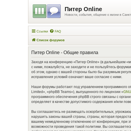
Питер Online
Новости, события, общение о жизни в Санкт
Ссылки
FAQ
Список форумов
Питер Online - Общие правила
Заходя на конференцию «Питер Online» (в дальнейшем «мы»,
с ними, пожалуйста, не заходите и не пользуйтесь форума
об этом, однако с вашей стороны было бы разумным регул
исправления условий означает ваше согласие с ними.
Наши форумы работают под управлением программного об
Limited», «phpBB Teams»), выпущенного по лицензии «
GNU 
программного обеспечения phpBB строго связаны с органи
определяет в качестве допустимого содержания и/или по
Вы соглашаетесь не размещать оскорбительных, угрожающ
нарушить законы вашей страны, страны, которая предоста
вашему немедленному отключению от конференции, при это
возможности проведения такой политики. Вы соглашаетесь