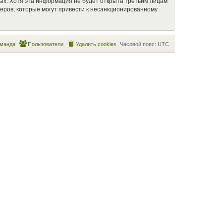
ных. Хотя эта информация не будет открыта третьим лицам
керов, которые могут привести к несанкционированному
манда
Пользователи
Удалить cookies
Часовой пояс:
UTC