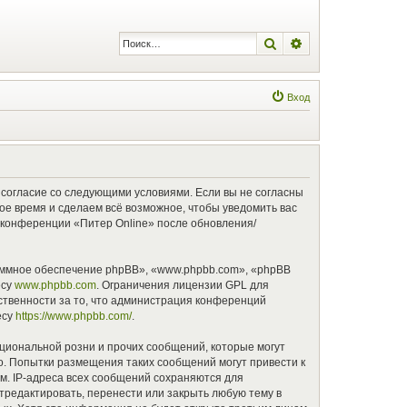
Поиск
Расширенный по
Вход
оё согласие со следующими условиями. Если вы не согласны
бое время и сделаем всё возможное, чтобы уведомить вас
е конференции «Питер Online» после обновления/
аммное обеспечение phpBB», «www.phpbb.com», «phpBB
есу
www.phpbb.com
. Ограничения лицензии GPL для
ственности за то, что администрация конференций
есу
https://www.phpbb.com/
.
циональной розни и прочих сообщений, которые могут
о. Попытки размещения таких сообщений могут привести к
м. IP-адреса всех сообщений сохраняются для
тредактировать, перенести или закрыть любую тему в