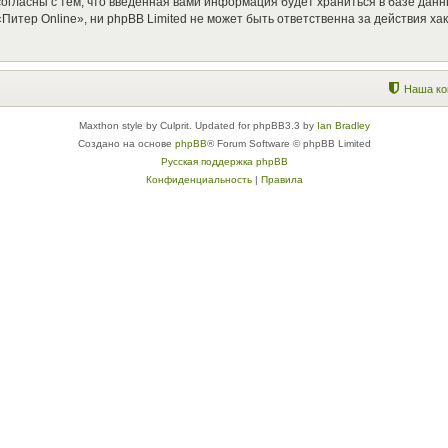
согласны с тем, что введённая вами информация будет храниться в базе дан
итер Online», ни phpBB Limited не может быть ответственна за действия ха
Наша ко
Maxthon style by Culprit. Updated for phpBB3.3 by
Ian Bradley
Создано на основе
phpBB
® Forum Software © phpBB Limited
Русская поддержка phpBB
Конфиденциальность
|
Правила