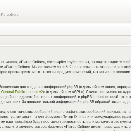
-Петербурге!
 «наш», «Питер Online», «https://piter.anyforum.ru»), вы подтверждаете св
ми «Питер Online». Мы оставляем за собой право изменять эти правила в лю
ярно просматривать этот текст на предмет изменений, так как использовани
еспечения для создания конференций phpBB (в дальнейшем «они», «прогр
General Public License v2
» (в дальнейшем «GPL»). Скачать его можно по адр
зацией и поддержкой интернет-конференций, и phpBB Limited не несёт ответ
ведения в них. За дополнительной информацией о phpBB обращайтесь по адр
их, клеветнических сообщений, порнографических сообщений, призывов к на
вляет услуги хостинга для форумов «Питер Online» или международное прав
м ваш провайдер будет поставлен в известность, если мы сочтём это нужны
 с тем, что администраторы форумов «Питер Online» имеют право удалить, о