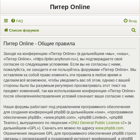
Питер Online
FAQ
Вход
П
Список форумов
о
Питер Online - Общие правила
и
с
Заходя на конференцию «Питер Online» (в дальнейшем «мы», «наш»,
«Питер Online», «https://piter.anyforum.ru»), вы подтверждаете своё
к
согласие со следующими условиями. Если вы не согласны с ними,
пожалуйста, не заходите и не пользуйтесь форумами «Питер Online». Мы
оставляем за собой право изменять эти правила в любое время и
сделаем всё возможное, чтобы уведомить вас об этом, однако с вашей
стороны было бы разумным регулярно просматривать этот текст на
предмет изменений, так как использование конференции «Питер Online»
после обновления/исправления условий означает ваше согласие с ними.
Наши форумы работают под управлением программного обеспечения
для создания конференций phpBB (в дальнейшем «они», «программное
обеспечение phpBB», «www.phpbb.com», «phpBB Limited», «phpBB
Teams»), выпущенного по лицензии «
GNU General Public License v2
» (в
дальнейшем «GPL»). Скачать его можно по адресу
www.phpbb.com
.
Ограничения лицензии GPL для программного обеспечения phpBB строго
связаны с организацией и поддержкой интернет-конференций, и phpBB