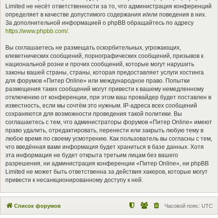
Limited не несёт ответственности за то, что администрация конференций
определяет в качестве допустимого содержания и/или поведения в них.
За дополнительной информацией о phpBB обращайтесь по адресу
https://www.phpbb.com/
.
Вы соглашаетесь не размещать оскорбительных, угрожающих,
клеветнических сообщений, порнографических сообщений, призывов к
национальной розни и прочих сообщений, которые могут нарушить
законы вашей страны, страны, которая предоставляет услуги хостинга
для форумов «Питер Online» или международное право. Попытки
размещения таких сообщений могут привести к вашему немедленному
отключению от конференции, при этом ваш провайдер будет поставлен в
известность, если мы сочтём это нужным. IP-адреса всех сообщений
сохраняются для возможности проведения такой политики. Вы
соглашаетесь с тем, что администраторы форумов «Питер Online» имеют
право удалить, отредактировать, перенести или закрыть любую тему в
любое время по своему усмотрению. Как пользователь вы согласны с тем,
что введённая вами информация будет храниться в базе данных. Хотя
эта информация не будет открыта третьим лицам без вашего
разрешения, ни администрация конференции «Питер Online», ни phpBB
Limited не может быть ответственна за действия хакеров, которые могут
привести к несанкционированному доступу к ней.
Список форумов
Часовой пояс:
UTC