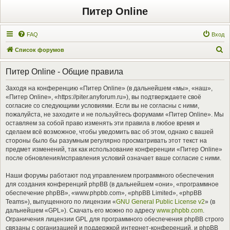
Питер Online
FAQ
Вход
П
Список форумов
о
Питер Online - Общие правила
и
с
Заходя на конференцию «Питер Online» (в дальнейшем «мы», «наш»,
«Питер Online», «https://piter.anyforum.ru»), вы подтверждаете своё
к
согласие со следующими условиями. Если вы не согласны с ними,
пожалуйста, не заходите и не пользуйтесь форумами «Питер Online». Мы
оставляем за собой право изменять эти правила в любое время и
сделаем всё возможное, чтобы уведомить вас об этом, однако с вашей
стороны было бы разумным регулярно просматривать этот текст на
предмет изменений, так как использование конференции «Питер Online»
после обновления/исправления условий означает ваше согласие с ними.
Наши форумы работают под управлением программного обеспечения
для создания конференций phpBB (в дальнейшем «они», «программное
обеспечение phpBB», «www.phpbb.com», «phpBB Limited», «phpBB
Teams»), выпущенного по лицензии «
GNU General Public License v2
» (в
дальнейшем «GPL»). Скачать его можно по адресу
www.phpbb.com
.
Ограничения лицензии GPL для программного обеспечения phpBB строго
связаны с организацией и поддержкой интернет-конференций, и phpBB