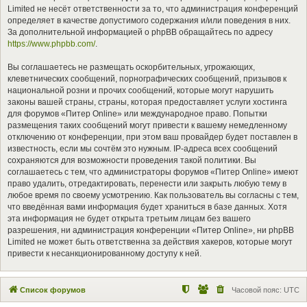
Limited не несёт ответственности за то, что администрация конференций
определяет в качестве допустимого содержания и/или поведения в них.
За дополнительной информацией о phpBB обращайтесь по адресу
https://www.phpbb.com/
.
Вы соглашаетесь не размещать оскорбительных, угрожающих,
клеветнических сообщений, порнографических сообщений, призывов к
национальной розни и прочих сообщений, которые могут нарушить
законы вашей страны, страны, которая предоставляет услуги хостинга
для форумов «Питер Online» или международное право. Попытки
размещения таких сообщений могут привести к вашему немедленному
отключению от конференции, при этом ваш провайдер будет поставлен в
известность, если мы сочтём это нужным. IP-адреса всех сообщений
сохраняются для возможности проведения такой политики. Вы
соглашаетесь с тем, что администраторы форумов «Питер Online» имеют
право удалить, отредактировать, перенести или закрыть любую тему в
любое время по своему усмотрению. Как пользователь вы согласны с тем,
что введённая вами информация будет храниться в базе данных. Хотя
эта информация не будет открыта третьим лицам без вашего
разрешения, ни администрация конференции «Питер Online», ни phpBB
Limited не может быть ответственна за действия хакеров, которые могут
привести к несанкционированному доступу к ней.
Список форумов
Часовой пояс:
UTC