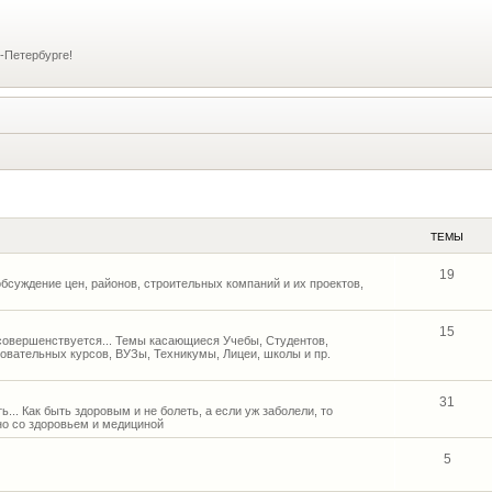
-Петербурге!
ТЕМЫ
19
бсуждение цен, районов, строительных компаний и их проектов,
15
и совершенствуется... Темы касающиеся Учебы, Студентов,
овательных курсов, ВУЗы, Техникумы, Лицеи, школы и пр.
31
... Как быть здоровым и не болеть, а если уж заболели, то
но со здоровьем и медициной
5