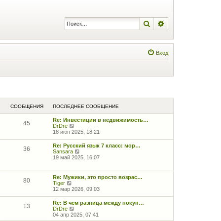
Поиск
Расширенный по
Вход
СООБЩЕНИЯ
ПОСЛЕДНЕЕ СООБЩЕНИЕ
Re: Инвестиции в недвижимость…
45
П
DrDre
е
18 июн 2025, 18:21
р
е
Re: Русский язык 7 класс: мор…
36
й
П
Sansara
т
е
19 май 2025, 16:07
и
р
к
е
п
й
Re: Мужики, это просто возрас…
о
80
т
П
Tiger
с
и
е
12 мар 2026, 09:03
л
к
р
е
п
е
д
Re: В чем разница между покуп…
о
13
й
н
П
DrDre
с
т
е
е
04 апр 2025, 07:41
л
и
м
р