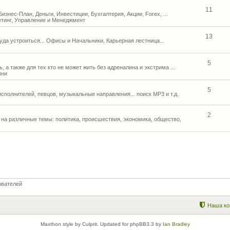
11
 Бизнес-План, Деньги, Инвестиции, Бухгалтерия, Акции, Forex, ...
етинг, Управление и Менеджмент
13
Куда устроиться... Офисы и Начальники, Карьерная лестница...
5
, а также для тех кто не может жить без адреналина и экстрима ...
зни
5
исполнителей, певцов, музыкальные направления... поиск MP3 и т.д.
2
на различные темы: политика, происшествия, экономика, общество,
ователей
Наша ко
Maxthon style by Culprit. Updated for phpBB3.3 by
Ian Bradley