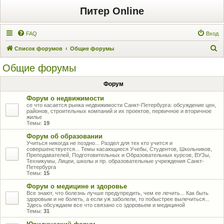
Питер Online
FAQ
Вход
П
Список форумов
Общие форумы
о
Общие форумы
и
Форум
с
к
Форум о недвижимости
се что касается рынка недвижимости Санкт-Петербурга: обсуждение цен,
районов, строительных компаний и их проектов, первичное и вторичное
жилье
Темы:
19
Форум об образовании
Учиться никогда не поздно... Раздел для тех кто учится и
совершенствуется... Темы касающиеся Учебы, Студентов, Школьников,
Преподавателей, Подготовительных и Образовательных курсов, ВУЗы,
Техникумы, Лицеи, школы и пр. образовательные учреждения Санкт-
Петербурга
Темы:
15
Форум о медицине и здоровье
Все знают, что болезнь лучше предупредить, чем ее лечить... Как быть
здоровым и не болеть, а если уж заболели, то побыстрее вылечиться...
Здесь обсуждаем все что связано со здоровьем и медициной
Темы:
31