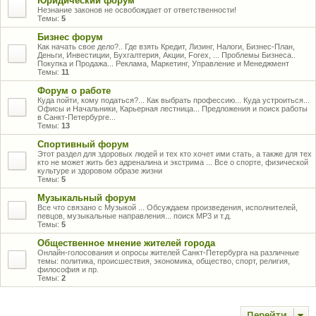
Юридический форум
Незнание законов не освобождает от ответственности!
Темы:
5
Бизнес форум
Как начать свое дело?.. Где взять Кредит, Лизинг, Налоги, Бизнес-План,
Деньги, Инвестиции, Бухгалтерия, Акции, Forex, ... Проблемы Бизнеса..
Покупка и Продажа... Реклама, Маркетинг, Управление и Менеджмент
Темы:
11
Форум о работе
Куда пойти, кому податься?... Как выбрать профессию... Куда устроиться...
Офисы и Начальники, Карьерная лестница... Предложения и поиск работы
в Санкт-Петербурге...
Темы:
13
Спортивный форум
Этот раздел для здоровых людей и тех кто хочет ими стать, а также для тех
кто не может жить без адреналина и экстрима ... Все о спорте, физической
культуре и здоровом образе жизни
Темы:
5
Музыкальный форум
Все что связано с Музыкой ... Обсуждаем произведения, исполнителей,
певцов, музыкальные направления... поиск MP3 и т.д.
Темы:
5
Общественное мнение жителей города
Онлайн-голосования и опросы жителей Санкт-Петербурга на различные
темы: политика, происшествия, экономика, общество, спорт, религия,
философия и пр.
Темы:
2
Перейти