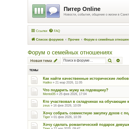
Питер Online
Новости, события, общение о жизни в Санкт
Ссылки
FAQ
Список форумов
Прочее
Форум о семейных отношен
Форум о семейных отношениях
Поиск
Рас
Новая тема
ТЕМЫ
Как найти качественные исторические любо
Hatiko
»
21 мар 2026, 11:05
Что подарить мужу на годовщину?
Mentol35
»
25 фев 2026, 17:04
Кто участвовал в складчинах на обучающие 
zeus
»
16 фев 2026, 10:09
Хочу собрать совместную закупку духов с по
Tiger
»
01 фев 2026, 10:39
Хочу сделать романтический подарок девуш
Tiger
»
22 апр 2025, 09:47