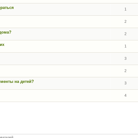
браться
1
2
 дома?
2
их
1
3
2
именты на детей?
3
4
ователей