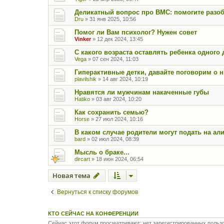
Деликатный вопрос про ВМС: помогите разо
Dru
»
31 янв 2025, 10:56
Помог ли Вам психолог? Нужен совет
Vinker
»
12 дек 2024, 13:45
С какого возраста оставлять ребенка одного
Vega
»
07 сен 2024, 11:03
Гиперактивные детки, давайте поговорим о н
plavilshik
»
14 авг 2024, 10:19
Нравятся ли мужчинам накаченные губы
Hatiko
»
03 авг 2024, 10:20
Как сохранить семью?
Horse
»
27 июл 2024, 10:16
В каком случае родители могут подать на ал
bard
»
02 июл 2024, 08:39
Мысль о браке...
dircart
»
18 июн 2024, 06:54
Новая тема
Вернуться к списку форумов
КТО СЕЙЧАС НА КОНФЕРЕНЦИИ
Сейчас этот форум просматривают: нет зарегистрированных польз