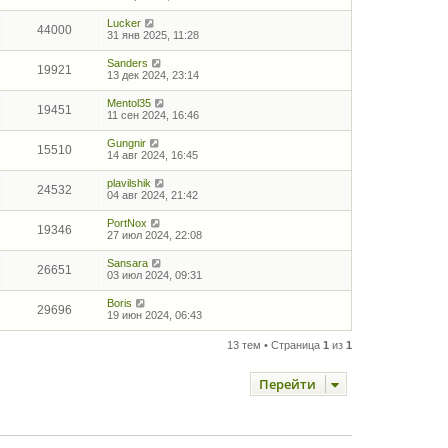
Lucker
44000
31 янв 2025, 11:28
Sanders
19921
13 дек 2024, 23:14
Mentol35
19451
11 сен 2024, 16:46
Gungnir
15510
14 авг 2024, 16:45
plavilshik
24532
04 авг 2024, 21:42
PortNox
19346
27 июл 2024, 22:08
Sansara
26651
03 июл 2024, 09:31
Boris
29696
19 июн 2024, 06:43
13 тем • Страница
1
из
1
Перейти