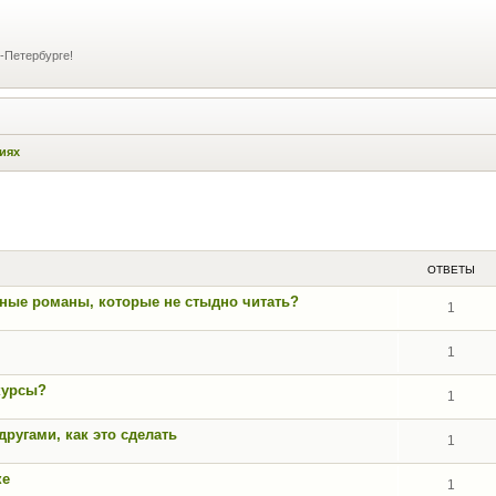
-Петербурге!
иях
ширенный поиск
ОТВЕТЫ
вные романы, которые не стыдно читать?
1
1
курсы?
1
другами, как это сделать
1
ке
1