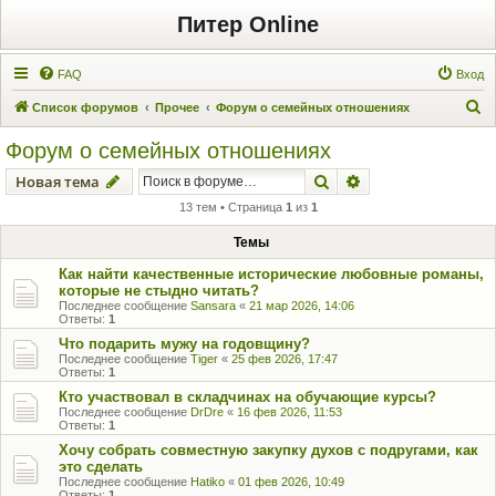
Питер Online
FAQ
Вход
П
Список форумов
Прочее
Форум о семейных отношениях
о
Форум о семейных отношениях
и
Поиск
Расширенный пои
Новая тема
с
13 тем • Страница
1
из
1
к
Темы
Как найти качественные исторические любовные романы,
которые не стыдно читать?
Последнее сообщение
Sansara
«
21 мар 2026, 14:06
Ответы:
1
Что подарить мужу на годовщину?
Последнее сообщение
Tiger
«
25 фев 2026, 17:47
Ответы:
1
Кто участвовал в складчинах на обучающие курсы?
Последнее сообщение
DrDre
«
16 фев 2026, 11:53
Ответы:
1
Хочу собрать совместную закупку духов с подругами, как
это сделать
Последнее сообщение
Hatiko
«
01 фев 2026, 10:49
Ответы:
1