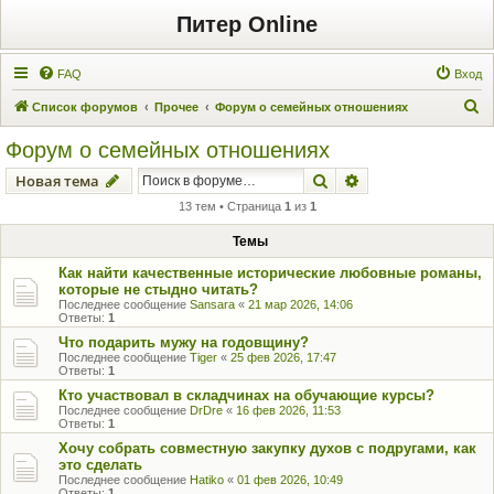
Питер Online
FAQ
Вход
П
Список форумов
Прочее
Форум о семейных отношениях
о
Форум о семейных отношениях
и
Поиск
Расширенный пои
Новая тема
с
13 тем • Страница
1
из
1
к
Темы
Как найти качественные исторические любовные романы,
которые не стыдно читать?
Последнее сообщение
Sansara
«
21 мар 2026, 14:06
Ответы:
1
Что подарить мужу на годовщину?
Последнее сообщение
Tiger
«
25 фев 2026, 17:47
Ответы:
1
Кто участвовал в складчинах на обучающие курсы?
Последнее сообщение
DrDre
«
16 фев 2026, 11:53
Ответы:
1
Хочу собрать совместную закупку духов с подругами, как
это сделать
Последнее сообщение
Hatiko
«
01 фев 2026, 10:49
Ответы:
1