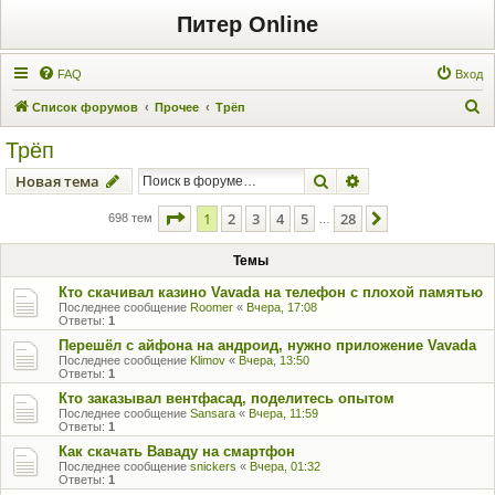
Питер Online
FAQ
Вход
П
Список форумов
Прочее
Трёп
о
Трёп
и
Поиск
Расширенный пои
Новая тема
с
к
Страница
1
из
28
1
2
3
4
5
28
След.
698 тем
…
Темы
Кто скачивал казино Vavada на телефон с плохой памятью
Последнее сообщение
Roomer
«
Вчера, 17:08
Ответы:
1
Перешёл с айфона на андроид, нужно приложение Vavada
Последнее сообщение
Klimov
«
Вчера, 13:50
Ответы:
1
Кто заказывал вентфасад, поделитесь опытом
Последнее сообщение
Sansara
«
Вчера, 11:59
Ответы:
1
Как скачать Ваваду на смартфон
Последнее сообщение
snickers
«
Вчера, 01:32
Ответы:
1