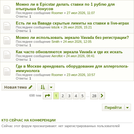
Можно ли в Epicstar делать ставки по 1 рублю для
отыгрыша бонусов
Последнее сообщение
Roomer
«
27 июл 2026, 11:07
Ответы:
1
Есть ли на Ваваде скрытые лимиты на ставки в live-играх
Последнее сообщение
lobzik
«
26 июл 2026, 15:21
Ответы:
1
Можно ли использовать зеркало Vavada без регистрации?
Последнее сообщение
Smith
«
24 июл 2026, 12:05
Ответы:
1
Как часто обновляются зеркала Vavada и где их искать
Последнее сообщение
Aeroflot
«
24 июл 2026, 08:41
Ответы:
1
Где в Москве арендовать оборудование для аллерголога-
иммунолога
Последнее сообщение
Roomer
«
23 июл 2026, 10:57
Ответы:
1
Новая тема
Страница
1
из
28
1
2
3
4
5
28
След.
698 тем
…
Перейти
КТО СЕЙЧАС НА КОНФЕРЕНЦИИ
Сейчас этот форум просматривают: нет зарегистрированных пользователей