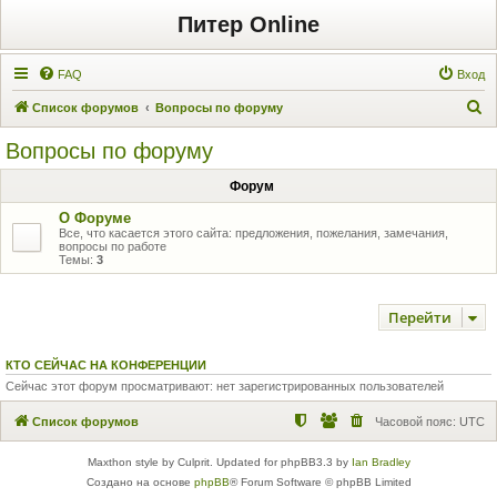
Питер Online
FAQ
Вход
П
Список форумов
Вопросы по форуму
о
Вопросы по форуму
и
Форум
с
к
О Форуме
Все, что касается этого сайта: предложения, пожелания, замечания,
вопросы по работе
Темы:
3
Перейти
КТО СЕЙЧАС НА КОНФЕРЕНЦИИ
Сейчас этот форум просматривают: нет зарегистрированных пользователей
Список форумов
Часовой пояс:
UTC
Maxthon style by Culprit. Updated for phpBB3.3 by
Ian Bradley
Создано на основе
phpBB
® Forum Software © phpBB Limited