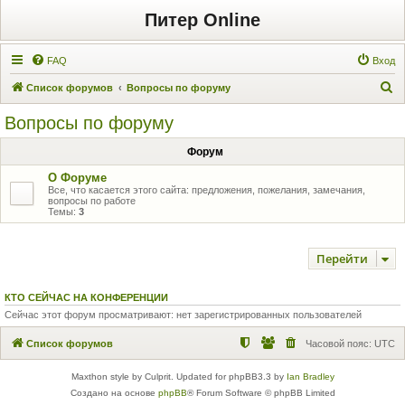
Питер Online
FAQ
Вход
П
Список форумов
Вопросы по форуму
о
Вопросы по форуму
и
Форум
с
к
О Форуме
Все, что касается этого сайта: предложения, пожелания, замечания,
вопросы по работе
Темы:
3
Перейти
КТО СЕЙЧАС НА КОНФЕРЕНЦИИ
Сейчас этот форум просматривают: нет зарегистрированных пользователей
Список форумов
Часовой пояс:
UTC
Maxthon style by Culprit. Updated for phpBB3.3 by
Ian Bradley
Создано на основе
phpBB
® Forum Software © phpBB Limited