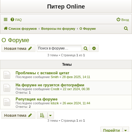
Питер Online
FAQ
Вход
П
Список форумов
Вопросы по форуму
О Форуме
о
О Форуме
и
Поиск
Расширенный пои
Новая тема
с
3 темы • Страница
1
из
1
к
Темы
Проблемы с вставкой цитат
Последнее сообщение
Smith
«
28 фев 2025, 14:11
На форуме не грузятся фотографии
Последнее сообщение
Credit
«
22 окт 2024, 06:38
Ответы:
1
Репутация на форуме
Последнее сообщение
lobzik
«
26 июн 2024, 11:44
Ответы:
2
Новая тема
3 темы • Страница
1
из
1
Перейти