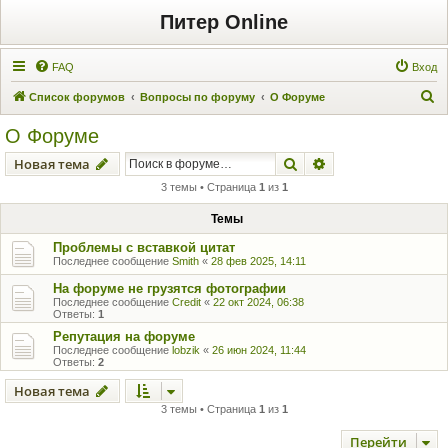
Питер Online
FAQ
Вход
П
Список форумов
Вопросы по форуму
О Форуме
о
О Форуме
и
Поиск
Расширенный пои
Новая тема
с
3 темы • Страница
1
из
1
к
Темы
Проблемы с вставкой цитат
Последнее сообщение
Smith
«
28 фев 2025, 14:11
На форуме не грузятся фотографии
Последнее сообщение
Credit
«
22 окт 2024, 06:38
Ответы:
1
Репутация на форуме
Последнее сообщение
lobzik
«
26 июн 2024, 11:44
Ответы:
2
Новая тема
3 темы • Страница
1
из
1
Перейти