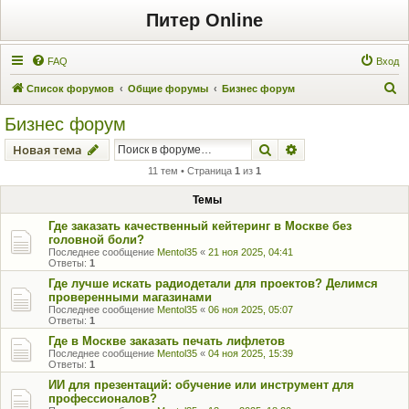
Питер Online
FAQ
Вход
П
Список форумов
Общие форумы
Бизнес форум
о
Бизнес форум
и
Поиск
Расширенный пои
Новая тема
с
11 тем • Страница
1
из
1
к
Темы
Где заказать качественный кейтеринг в Москве без
головной боли?
Последнее сообщение
Mentol35
«
21 ноя 2025, 04:41
Ответы:
1
Где лучше искать радиодетали для проектов? Делимся
проверенными магазинами
Последнее сообщение
Mentol35
«
06 ноя 2025, 05:07
Ответы:
1
Где в Москве заказать печать лифлетов
Последнее сообщение
Mentol35
«
04 ноя 2025, 15:39
Ответы:
1
ИИ для презентаций: обучение или инструмент для
профессионалов?