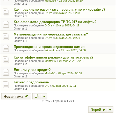
Последнее сообщение
Mentol35
«
13 окт 2025, 18:20
Ответы:
1
Как правильно рассчитать переплату по микрозайму?
Последнее сообщение
DrDre
«
05 май 2025, 14:08
Ответы:
1
Кто оформлял декларацию ТР ТС 017 на лифты?
Последнее сообщение
DrDre
«
10 апр 2025, 04:11
Ответы:
1
Металлоизделия по чертежам: где заказать?
Последнее сообщение
DrDre
«
31 мар 2025, 06:21
Ответы:
1
Производство и производственная химия
Последнее сообщение
krimenkov
«
15 фев 2025, 04:56
Какая эффективная реклама для автосервиса?
Последнее сообщение
Mentol35
«
04 фев 2025, 20:01
Ответы:
2
Есть ли у вас кредит?
Последнее сообщение
Misha98
«
07 дек 2024, 00:32
Ответы:
2
Бизнес предложение
Последнее сообщение
Dru
«
02 ноя 2024, 17:11
Ответы:
3
Новая тема
11 тем • Страница
1
из
1
Перейти