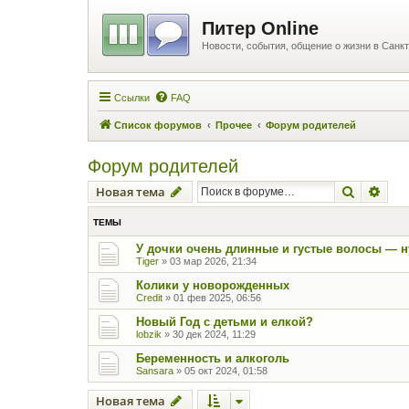
Питер Online
Новости, события, общение о жизни в Санкт
Ссылки
FAQ
Список форумов
Прочее
Форум родителей
Форум родителей
Поиск
Рас
Новая тема
ТЕМЫ
У дочки очень длинные и густые волосы — н
Tiger
»
03 мар 2026, 21:34
Колики у новорожденных
Credit
»
01 фев 2025, 06:56
Новый Год с детьми и елкой?
lobzik
»
30 дек 2024, 11:29
Беременность и алкоголь
Sansara
»
05 окт 2024, 01:58
Новая тема