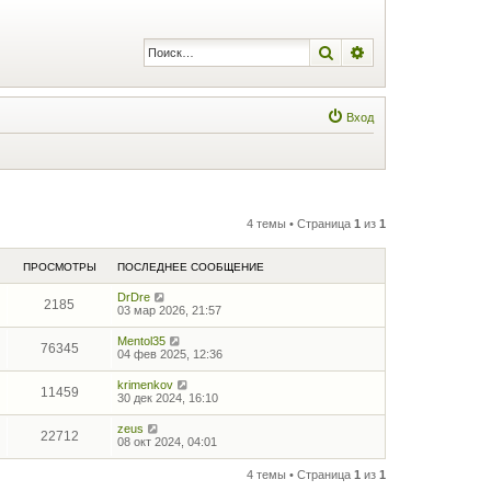
Поиск
Расширенный по
Вход
4 темы • Страница
1
из
1
ПРОСМОТРЫ
ПОСЛЕДНЕЕ СООБЩЕНИЕ
DrDre
2185
03 мар 2026, 21:57
Mentol35
76345
04 фев 2025, 12:36
krimenkov
11459
30 дек 2024, 16:10
zeus
22712
08 окт 2024, 04:01
4 темы • Страница
1
из
1