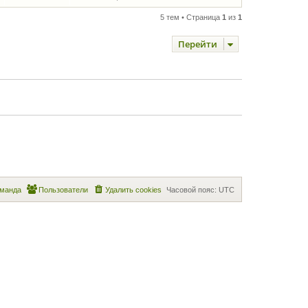
5 тем • Страница
1
из
1
Перейти
манда
Пользователи
Удалить cookies
Часовой пояс:
UTC