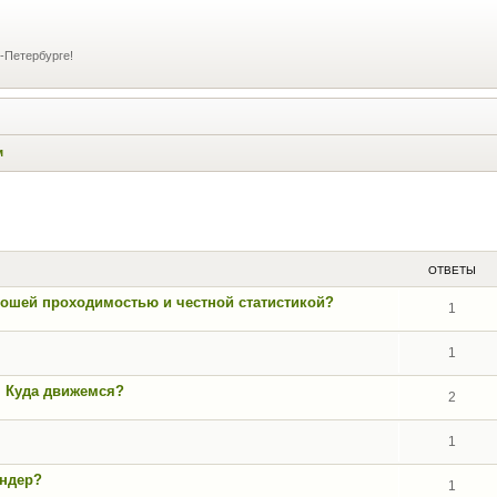
-Петербурге!
м
ширенный поиск
ОТВЕТЫ
орошей проходимостью и честной статистикой?
1
1
. Куда движемся?
2
1
андер?
1