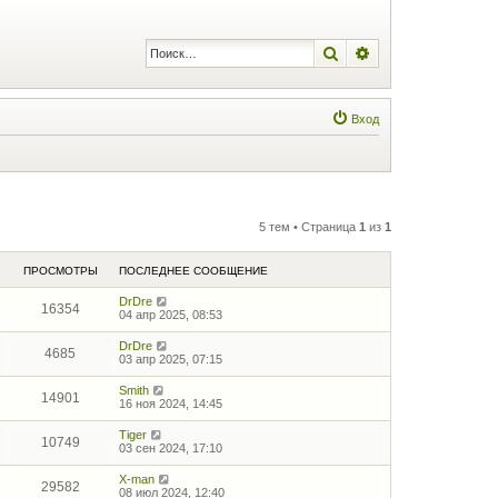
Поиск
Расширенный по
Вход
5 тем • Страница
1
из
1
ПРОСМОТРЫ
ПОСЛЕДНЕЕ СООБЩЕНИЕ
DrDre
16354
04 апр 2025, 08:53
DrDre
4685
03 апр 2025, 07:15
Smith
14901
16 ноя 2024, 14:45
Tiger
10749
03 сен 2024, 17:10
X-man
29582
08 июл 2024, 12:40