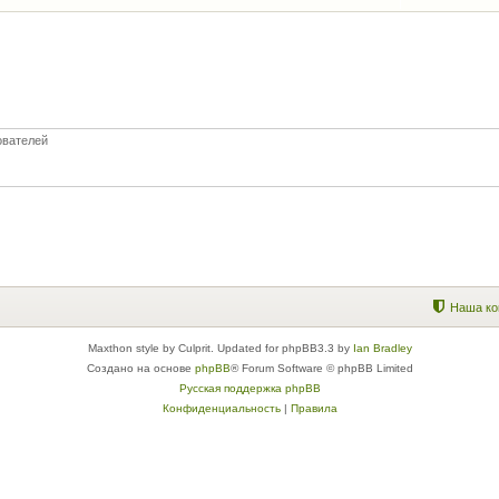
ователей
Наша ко
Maxthon style by Culprit. Updated for phpBB3.3 by
Ian Bradley
Создано на основе
phpBB
® Forum Software © phpBB Limited
Русская поддержка phpBB
Конфиденциальность
|
Правила