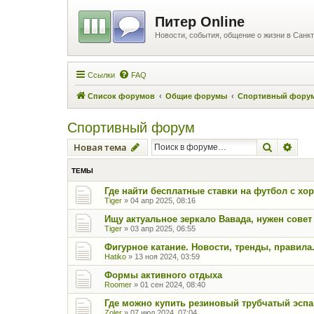
Питер Online
Новости, события, общение о жизни в Санкт
Ссылки
FAQ
Список форумов
Общие форумы
Спортивный фору
Спортивный форум
Поиск
Рас
Новая тема
ТЕМЫ
Где найти бесплатные ставки на футбол с х
Tiger
»
04 апр 2025, 08:16
Ищу актуальное зеркало Вавада, нужен совет
Tiger
»
03 апр 2025, 06:55
Фигурное катание. Новости, тренды, правила
Hatiko
»
13 ноя 2024, 03:59
Формы активного отдыха
Roomer
»
01 сен 2024, 08:40
Где можно купить резиновый трубчатый эсп
Zoler
»
07 июл 2024, 07:04