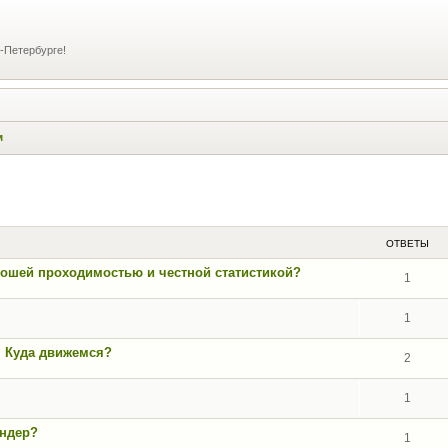
-Петербурге!
м
ширенный поиск
ОТВЕТЫ
орошей проходимостью и честной статистикой?
1
1
. Куда движемся?
2
1
андер?
1