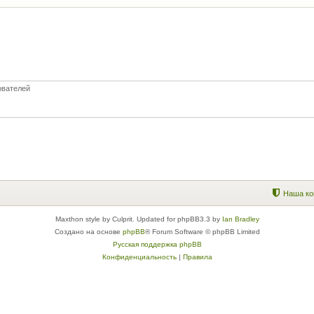
ователей
Наша ко
Maxthon style by Culprit. Updated for phpBB3.3 by
Ian Bradley
Создано на основе
phpBB
® Forum Software © phpBB Limited
Русская поддержка phpBB
Конфиденциальность
|
Правила