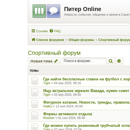
Питер Online
Новости, события, общение о жизни в Санкт
Ссылки
FAQ
Список форумов
Общие форумы
Спортивный фору
Спортивный форум
Поиск
Рас
Новая тема
ТЕМЫ
Где найти бесплатные ставки на футбол с х
Tiger
»
04 апр 2025, 08:16
Ищу актуальное зеркало Вавада, нужен совет
Tiger
»
03 апр 2025, 06:55
Фигурное катание. Новости, тренды, правила
Hatiko
»
13 ноя 2024, 03:59
Формы активного отдыха
Roomer
»
01 сен 2024, 08:40
Где можно купить резиновый трубчатый эсп
Zoler
»
07 июл 2024, 07:04