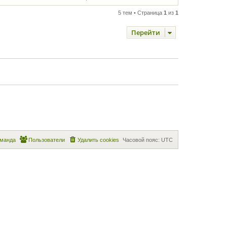
5 тем • Страница
1
из
1
Перейти
манда
Пользователи
Удалить cookies
Часовой пояс:
UTC