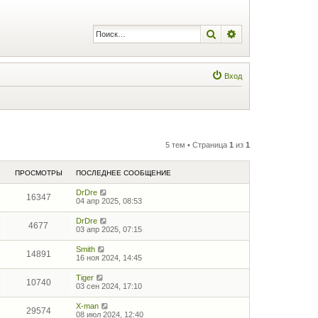
Поиск
Расширенный по
Вход
5 тем • Страница
1
из
1
ПРОСМОТРЫ
ПОСЛЕДНЕЕ СООБЩЕНИЕ
DrDre
16347
04 апр 2025, 08:53
DrDre
4677
03 апр 2025, 07:15
Smith
14891
16 ноя 2024, 14:45
Tiger
10740
03 сен 2024, 17:10
X-man
29574
08 июл 2024, 12:40