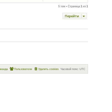
5 тем • Страница
1
из
1
Перейти
манда
Пользователи
Удалить cookies
Часовой пояс:
UTC