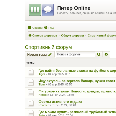
Питер Online
Новости, события, общение о жизни в Санкт
Ссылки
FAQ
Список форумов
Общие форумы
Спортивный фору
Спортивный форум
Поиск
Рас
Новая тема
ТЕМЫ
Где найти бесплатные ставки на футбол с х
Tiger
»
04 апр 2025, 08:16
Ищу актуальное зеркало Вавада, нужен совет
Tiger
»
03 апр 2025, 06:55
Фигурное катание. Новости, тренды, правила
Hatiko
»
13 ноя 2024, 03:59
Формы активного отдыха
Roomer
»
01 сен 2024, 08:40
Где можно купить резиновый трубчатый эсп
Zoler
»
07 июл 2024, 07:04