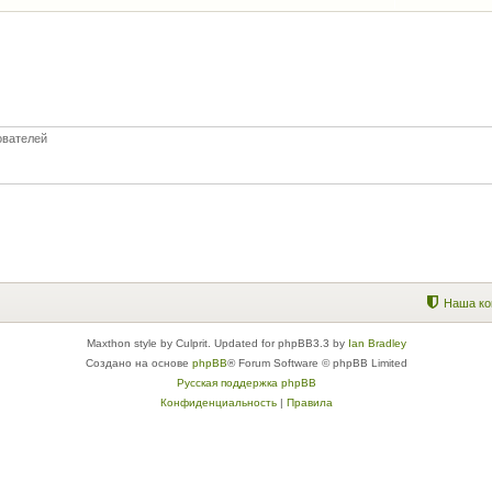
ователей
Наша ко
Maxthon style by Culprit. Updated for phpBB3.3 by
Ian Bradley
Создано на основе
phpBB
® Forum Software © phpBB Limited
Русская поддержка phpBB
Конфиденциальность
|
Правила