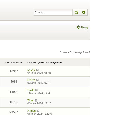
Поиск
Расширенный по
Вход
5 тем • Страница
1
из
1
ПРОСМОТРЫ
ПОСЛЕДНЕЕ СООБЩЕНИЕ
DrDre
16364
04 апр 2025, 08:53
DrDre
4688
03 апр 2025, 07:15
Smith
14903
16 ноя 2024, 14:45
Tiger
10752
03 сен 2024, 17:10
X-man
29584
08 июл 2024, 12:40