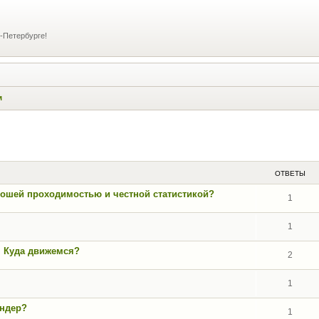
-Петербурге!
м
ширенный поиск
ОТВЕТЫ
орошей проходимостью и честной статистикой?
1
1
. Куда движемся?
2
1
андер?
1