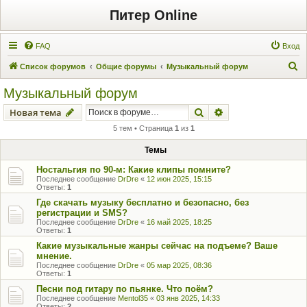
Питер Online
FAQ
Вход
П
Список форумов
Общие форумы
Музыкальный форум
о
Музыкальный форум
и
Поиск
Расширенный пои
Новая тема
с
5 тем • Страница
1
из
1
к
Темы
Ностальгия по 90-м: Какие клипы помните?
Последнее сообщение
DrDre
«
12 июн 2025, 15:15
Ответы:
1
Где скачать музыку бесплатно и безопасно, без
регистрации и SMS?
Последнее сообщение
DrDre
«
16 май 2025, 18:25
Ответы:
1
Какие музыкальные жанры сейчас на подъеме? Ваше
мнение.
Последнее сообщение
DrDre
«
05 мар 2025, 08:36
Ответы:
1
Песни под гитару по пьянке. Что поём?
Последнее сообщение
Mentol35
«
03 янв 2025, 14:33
Ответы:
2