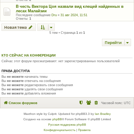
В честь Виктора Цоя назвали вид клещей найденных в
лесах Малайзии
Последнее сообщение
Dru
«
31 авг 2024, 11:51
Ответы:
1
Новая тема
5 тем • Страница
1
из
1
Перейти
КТО СЕЙЧАС НА КОНФЕРЕНЦИИ
Сейчас этот форум просматривают: нет зарегистрированных пользователей
ПРАВА ДОСТУПА
Вы
не можете
начинать темы
Вы
не можете
отвечать на сообщения
Вы
не можете
редактировать свои сообщения
Вы
не можете
удалять свои сообщения
Вы
не можете
добавлять вложения
Список форумов
Часовой пояс:
UTC
Maxthon style by Culprit. Updated for phpBB3.3 by
Ian Bradley
Создано на основе
phpBB
® Forum Software © phpBB Limited
Русская поддержка phpBB
Конфиденциальность
|
Правила