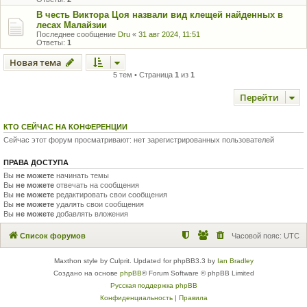
В честь Виктора Цоя назвали вид клещей найденных в
лесах Малайзии
Последнее сообщение
Dru
«
31 авг 2024, 11:51
Ответы:
1
Новая тема
5 тем • Страница
1
из
1
Перейти
КТО СЕЙЧАС НА КОНФЕРЕНЦИИ
Сейчас этот форум просматривают: нет зарегистрированных пользователей
ПРАВА ДОСТУПА
Вы
не можете
начинать темы
Вы
не можете
отвечать на сообщения
Вы
не можете
редактировать свои сообщения
Вы
не можете
удалять свои сообщения
Вы
не можете
добавлять вложения
Список форумов
Часовой пояс:
UTC
Maxthon style by Culprit. Updated for phpBB3.3 by
Ian Bradley
Создано на основе
phpBB
® Forum Software © phpBB Limited
Русская поддержка phpBB
Конфиденциальность
|
Правила