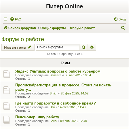
Питер Online
FAQ
Вход
П
Список форумов
Общие форумы
Форум о работе
о
Форум о работе
и
Поиск
Расширенный пои
Новая тема
с
13 тем • Страница
1
из
1
к
Темы
Яндекс Ультима: вопросы о работе курьером
Последнее сообщение
Sansara
«
06 авг 2025, 19:34
Ответы:
1
Прописка\регистрация в процессе. Стоит ли искать
работу...
Последнее сообщение
Smith
«
28 фев 2025, 14:52
Ответы:
2
Где найти подработку в свободное время?
Последнее сообщение
Dru
«
14 фев 2025, 11:40
Ответы:
1
Пенсионер, ищу работу
Последнее сообщение
Boris
«
09 янв 2025, 12:40
Ответы:
1