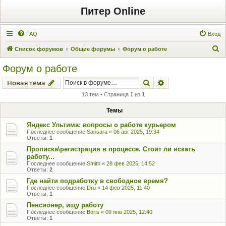
Питер Online
FAQ
Вход
П
Список форумов
Общие форумы
Форум о работе
о
Форум о работе
и
Поиск
Расширенный пои
Новая тема
с
13 тем • Страница
1
из
1
к
Темы
Яндекс Ультима: вопросы о работе курьером
Последнее сообщение
Sansara
«
06 авг 2025, 19:34
Ответы:
1
Прописка\регистрация в процессе. Стоит ли искать
работу...
Последнее сообщение
Smith
«
28 фев 2025, 14:52
Ответы:
2
Где найти подработку в свободное время?
Последнее сообщение
Dru
«
14 фев 2025, 11:40
Ответы:
1
Пенсионер, ищу работу
Последнее сообщение
Boris
«
09 янв 2025, 12:40
Ответы:
1