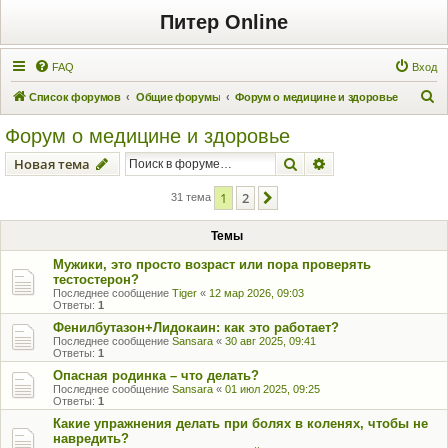
Питер Online
FAQ
Вход
П
Список форумов
Общие форумы
Форум о медицине и здоровье
о
Форум о медицине и здоровье
и
Поиск
Расширенный пои
Новая тема
с
к
1
2
След.
31 тема
Темы
Мужики, это просто возраст или пора проверять
тестостерон?
Последнее сообщение
Tiger
«
12 мар 2026, 09:03
Ответы:
1
Фенилбутазон+Лидокаин: как это работает?
Последнее сообщение
Sansara
«
30 авг 2025, 09:41
Ответы:
1
Опасная родинка – что делать?
Последнее сообщение
Sansara
«
01 июл 2025, 09:25
Ответы:
1
Какие упражнения делать при болях в коленях, чтобы не
навредить?