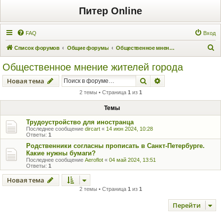
Питер Online
FAQ
Вход
П
Список форумов
Общие форумы
Общественное мнение жителей города
о
Общественное мнение жителей города
и
Поиск
Расширенный пои
Новая тема
с
2 темы • Страница
1
из
1
к
Темы
Трудоустройство для иностранца
Последнее сообщение
dircart
«
14 июн 2024, 10:28
Ответы:
1
Родственники согласны прописать в Санкт-Петербурге.
Какие нужны бумаги?
Последнее сообщение
Aeroflot
«
04 май 2024, 13:51
Ответы:
1
Новая тема
2 темы • Страница
1
из
1
Перейти