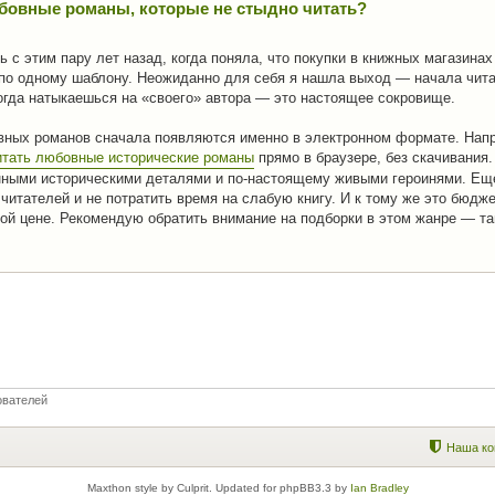
юбовные романы, которые не стыдно читать?
 с этим пару лет назад, когда поняла, что покупки в книжных магазина
 по одному шаблону. Неожиданно для себя я нашла выход — начала чит
когда натыкаешься на «своего» автора — это настоящее сокровище.
вных романов сначала появляются именно в электронном формате. Напр
итать любовные исторические романы
прямо в браузере, без скачивания.
анными историческими деталями и по-настоящему живыми героинями. Е
 читателей и не потратить время на слабую книгу. И к тому же это бюдж
ной цене. Рекомендую обратить внимание на подборки в этом жанре — т
ователей
Наша ко
Maxthon style by Culprit. Updated for phpBB3.3 by
Ian Bradley