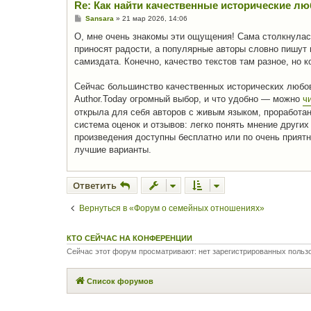
Re: Как найти качественные исторические л
С
Sansara
»
21 мар 2026, 14:06
о
о
О, мне очень знакомы эти ощущения! Сама столкнулась
б
приносят радости, а популярные авторы словно пишут
щ
е
самиздата. Конечно, качество текстов там разное, но 
н
и
е
Сейчас большинство качественных исторических любо
Author.Today огромный выбор, и что удобно — можно
ч
открыла для себя авторов с живым языком, проработ
система оценок и отзывов: легко понять мнение других
произведения доступны бесплатно или по очень прият
лучшие варианты.
Ответить
Вернуться в «Форум о семейных отношениях»
КТО СЕЙЧАС НА КОНФЕРЕНЦИИ
Сейчас этот форум просматривают: нет зарегистрированных польз
Список форумов