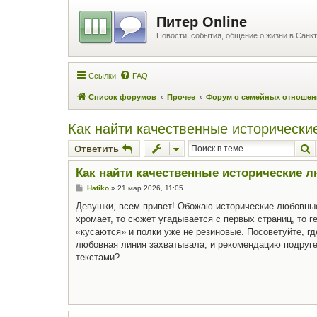
Питер Online
Новости, события, общение о жизни в Санкт
Ссылки
FAQ
Список форумов
Прочее
Форум о семейных отношен
Как найти качественные исторически
П
Ответить
Как найти качественные исторические 
С
Hatiko
»
21 мар 2026, 11:05
о
о
Девушки, всем привет! Обожаю исторические любовные
б
хромает, то сюжет угадывается с первых страниц, то ге
щ
е
«кусаются» и полки уже не резиновые. Посоветуйте, г
н
любовная линия захватывала, и рекомендацию подруге
и
е
текстами?