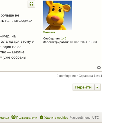
н
у
т
ь
х больше не
с
ать на платформах
я
к
н
Sansara
а
имер, на
Сообщения:
149
ч
 Благодаря этому я
Зарегистрирован:
18 мар 2024, 13:33
а
ще один плюс —
л
у
етно — многие
ам уже собраны
В
е
р
2 сообщения • Страница
1
из
1
н
у
Перейти
т
ь
с
я
к
н
а
ч
манда
Пользователи
Удалить cookies
Часовой пояс:
UTC
а
л
у