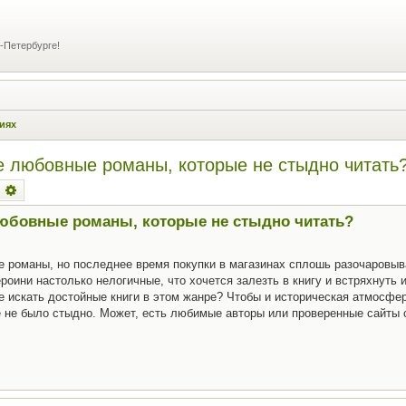
-Петербурге!
иях
е любовные романы, которые не стыдно читать
оиск
Расширенный поиск
любовные романы, которые не стыдно читать?
 романы, но последнее время покупки в магазинах сплошь разочаровыв
роини настолько нелогичные, что хочется залезть в книгу и встряхнуть 
де искать достойные книги в этом жанре? Чтобы и историческая атмосфер
 не было стыдно. Может, есть любимые авторы или проверенные сайты 