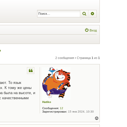
Поиск
Расширенный по
Вход
?
2 сообщения • Страница
1
из
1
ают. То язык
их. К тому же цены
а была на высоте, и
с качественными
Hatiko
Сообщения:
12
Зарегистрирован:
15 янв 2024, 10:30
В
е
р