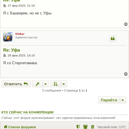
С
27 фев 2025, 21:19
о
о
Я с Башкирии, но не с Уфы.
б
щ
е
н
и
е
Vinker
Администратор
Re: Уфа
С
28 фев 2025, 14:10
о
о
Я со Стерлитамака
б
щ
е
н
и
Ответить
е
3 сообщения • Страница
1
из
1
Перейти
КТО СЕЙЧАС НА КОНФЕРЕНЦИИ
Сейчас этот форум просматривают: нет зарегистрированных пользователей
Список форумов
Часовой пояс:
UTC