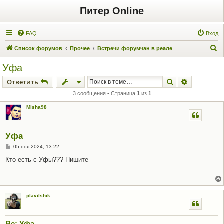
Питер Online
FAQ
Вход
П
Список форумов
Прочее
Встречи форумчан в реале
о
Уфа
и
Поиск
Расширен
Ответить
с
3 сообщения • Страница
1
из
1
к
Misha98
Уфа
С
05 ноя 2024, 13:22
о
о
Кто есть с Уфы??? Пишите
б
щ
е
н
и
е
plavilshik
Re: Уфа