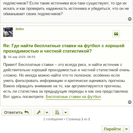
е
подписчиков? Если такие источники все-таки существуют, то где их
искать и как проверить надежность источника и убедиться, что он не
обманывает своих подписчиков?
DrDre
Re: Где найти бесплатные ставки на футбол с хорошей
проходимостью и честной статистикой?
С
04 апр 2025, 08:53
о
о
Привет! Бесплатные ставки – это всегда риск, и найти источник с
б
действительно хорошей проходимостью и честной статистикой очень
щ
е
сложно. Но иногда можно найти что-то полезное, особенно если
н
уметь фильтровать информацию и критически оценивать прогнозы.
и
е
Важно обращать внимание на то, как аргументируются прогнозы,
есть ли статистика за предыдущие периоды и как она представлена.
Вот здесь посмотрите:
Бесплатные ставки на футбол
.
Ответить
2 сообщения • Страница
1
из
1
Перейти