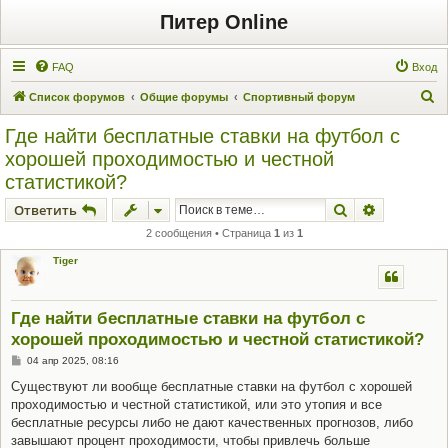
Питер Online
FAQ
Вход
П
Список форумов
Общие форумы
Спортивный форум
о
Где найти бесплатные ставки на футбол с
и
хорошей проходимостью и честной
с
статистикой?
к
Поиск
Расширен
Ответить
2 сообщения • Страница
1
из
1
Tiger
Где найти бесплатные ставки на футбол с
хорошей проходимостью и честной статистикой?
С
04 апр 2025, 08:16
о
о
Существуют ли вообще бесплатные ставки на футбол с хорошей
б
проходимостью и честной статистикой, или это утопия и все
щ
е
бесплатные ресурсы либо не дают качественных прогнозов, либо
н
завышают процент проходимости, чтобы привлечь больше
и