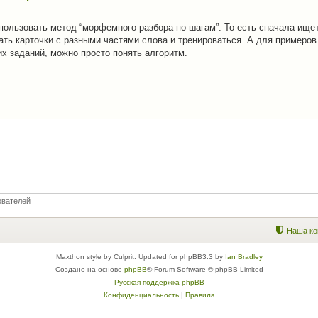
пользовать метод “морфемного разбора по шагам”. То есть сначала ищет
ть карточки с разными частями слова и тренироваться. А для примеров 
х заданий, можно просто понять алгоритм.
ователей
Наша ко
Maxthon style by Culprit. Updated for phpBB3.3 by
Ian Bradley
Создано на основе
phpBB
® Forum Software © phpBB Limited
Русская поддержка phpBB
Конфиденциальность
|
Правила