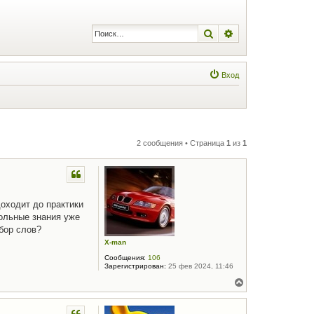
Поиск
Расширенный по
Вход
2 сообщения • Страница
1
из
1
доходит до практики
кольные знания уже
бор слов?
X-man
Сообщения:
106
Зарегистрирован:
25 фев 2024, 11:46
В
е
р
н