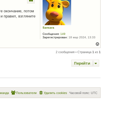
у
т
ь
е окончание, потом
с
и правил, взгляните
я
к
н
Sansara
а
Сообщения:
149
ч
Зарегистрирован:
18 мар 2024, 13:33
а
л
В
у
е
р
2 сообщения • Страница
1
из
1
н
у
Перейти
т
ь
с
я
к
н
а
ч
манда
Пользователи
Удалить cookies
Часовой пояс:
UTC
а
л
у