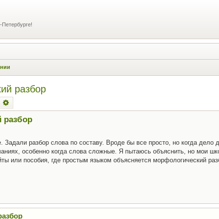
-Петербурге!
ании
кий разбор
оиск
Расширенный поиск
й разбор
. Задали разбор слова по составу. Вроде бы все просто, но когда дело 
нчаниях, особенно когда слова сложные. Я пытаюсь объяснить, но мои ш
йты или пособия, где простым языком объясняется морфологический раз
разбор