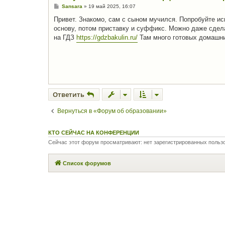
С
Sansara
»
19 май 2025, 16:07
о
о
Привет. Знакомо, сам с сыном мучился. Попробуйте ис
б
основу, потом приставку и суффикс. Можно даже сдела
щ
е
на ГДЗ
https://gdzbakulin.ru/
Там много готовых домашни
н
и
е
Ответить
Вернуться в «Форум об образовании»
КТО СЕЙЧАС НА КОНФЕРЕНЦИИ
Сейчас этот форум просматривают: нет зарегистрированных польз
Список форумов