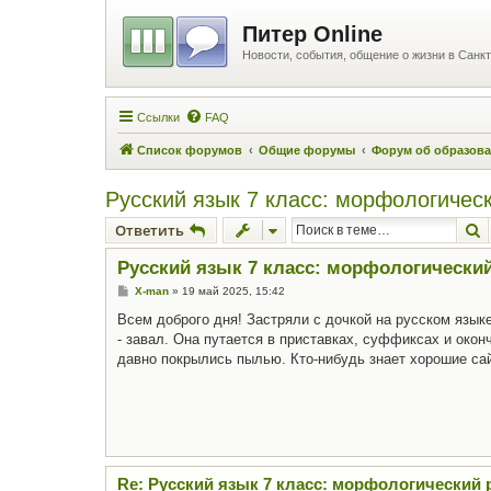
Питер Online
Новости, события, общение о жизни в Санкт
Ссылки
FAQ
Список форумов
Общие форумы
Форум об образов
Русский язык 7 класс: морфологичес
П
Ответить
Русский язык 7 класс: морфологически
С
X-man
»
19 май 2025, 15:42
о
о
Всем доброго дня! Застряли с дочкой на русском языке
б
- завал. Она путается в приставках, суффиксах и око
щ
е
давно покрылись пылью. Кто-нибудь знает хорошие са
н
и
е
Re: Русский язык 7 класс: морфологический 